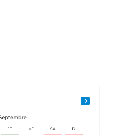
Septembre
JE
VE
SA
DI
LU
MA