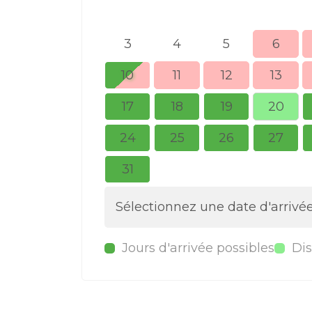
3
4
5
6
10
11
12
13
17
18
19
20
24
25
26
27
31
Sélectionnez une date d'arrivé
Jours d'arrivée possibles
Dis