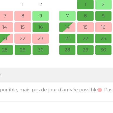
1
2
1
2
7
8
9
7
8
9
14
15
16
14
15
16
21
22
23
21
22
23
28
29
30
28
29
30
e
ponible, mais pas de jour d'arrivée possible
Pas