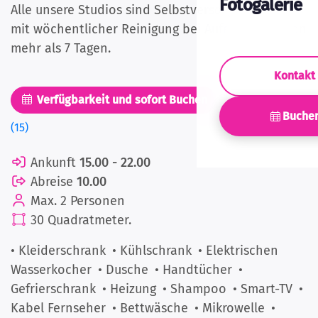
Fotogalerie
Alle unsere Studios sind Selbstversorger-Studios
mit wöchentlicher Reinigung bei Aufenthalten von
mehr als 7 Tagen.
Kontakt
Verfügbarkeit und sofort Buchen
Bilder
Buche
(15)
Ankunft
15.00 - 22.00
Abreise
10.00
Max. 2 Personen
30 Quadratmeter.
• Kleiderschrank
• Kühlschrank
• Elektrischen
Wasserkocher
• Dusche
• Handtücher
•
Gefrierschrank
• Heizung
• Shampoo
• Smart-TV
•
Kabel Fernseher
• Bettwäsche
• Mikrowelle
•