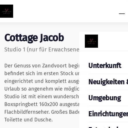
Cottage Jacob
Studio 1 (nur für Erwachsene)
Unterkunft
Der Genuss von Zandvoort beginnt hier. Studio 1
befindet sich im ersten Stock und ist stilvoll
Neuigkeiten 
eingerichtet und komplett ausgestattet, um Ihren
Urlaub so angenehm wie möglich zu gestalten. Das
Studio ist mit einem wunderschönen Kingsize-
Umgebung
Boxspringbett 160x200 ausgestattet. Kochnische,
Flachbildfernseher. Großes Badezimmer mit
Einrichtunge
Toilette und Dusche.