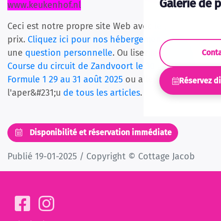
Galerie de 
www.keukenhof.nl
Ceci est notre propre site Web avec le meilleur
prix.
Cliquez ici pour nos hébergements
ou poser
une
question personnelle
. Ou lisez la suite avec
Cont
Course du circuit de Zandvoort le 30 mars 2025
,
Formule 1 29 au 31 août 2025
ou aller &#224;
Réservez d
l'aper&#231;u
de tous les articles
.
Disponibilité et réservation immédiate
Publié 19-01-2025 / Copyright © Cottage Jacob