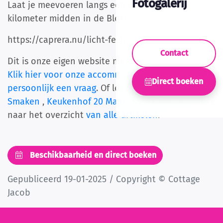
Fotogalerij
Laat je meevoeren langs een prachtige route van 2
kilometer midden in de Bloemendaalse natuur.
https://caprera.nu/licht-festival-caprera/
Contact
Dit is onze eigen website met de scherpste prijs.
Klik hier voor onze accommodaties
of stel ons
Direct boeken
persoonlijk een vraag
. Of lees verder met
Wereldse
Smaken
,
Keukenhof 20 Maart tot 11 Mei 2025
of ga
naar het overzicht
van alle artikelen
.
Beschikbaarheid en direct boeken
Gepubliceerd 19-01-2025 / Copyright © Cottage
Jacob