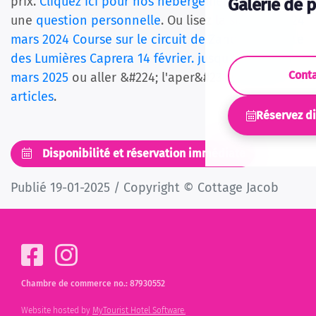
prix.
Cliquez ici pour nos hébergements
ou poser
Galerie de 
une
question personnelle
. Ou lisez la suite avec
24
mars 2024 Course sur le circuit de Zandvoort
,
Fête
des Lumières Caprera 14 février. jusqu&#39;au 2
Cont
mars 2025
ou aller &#224; l'aper&#231;u
de tous les
articles
.
Réservez d
Disponibilité et réservation immédiate
Publié 19-01-2025 / Copyright © Cottage Jacob
Chambre de commerce no.: 87930552
Website hosted by
MyTourist Hotel Software.