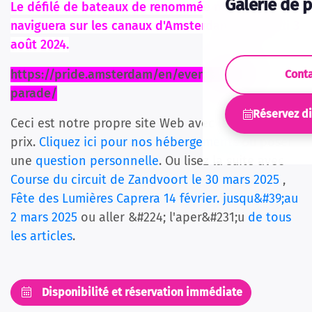
Galerie de 
Le défilé de bateaux de renommée mondiale
naviguera sur les canaux d'Amsterdam le samedi 3
août 2024.
https://pride.amsterdam/en/events/canal-
Cont
parade/
Réservez d
Ceci est notre propre site Web avec le meilleur
prix.
Cliquez ici pour nos hébergements
ou poser
une
question personnelle
. Ou lisez la suite avec
Course du circuit de Zandvoort le 30 mars 2025
,
Fête des Lumières Caprera 14 février. jusqu&#39;au
2 mars 2025
ou aller &#224; l'aper&#231;u
de tous
les articles
.
Disponibilité et réservation immédiate